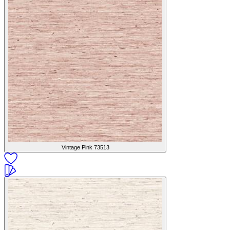
Vintage Pink
73513