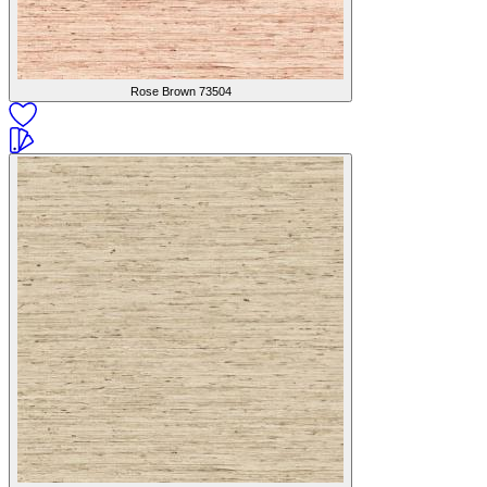
Rose Brown
73504