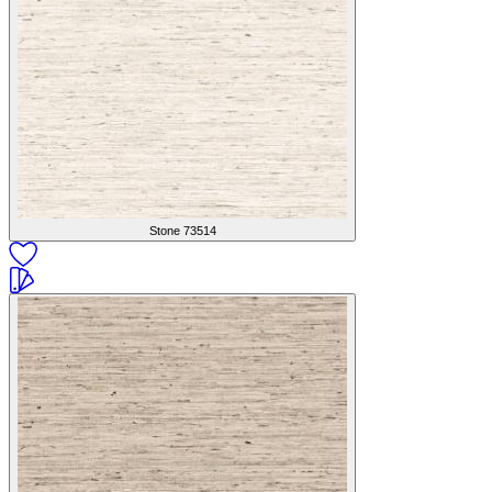
Stone
73514