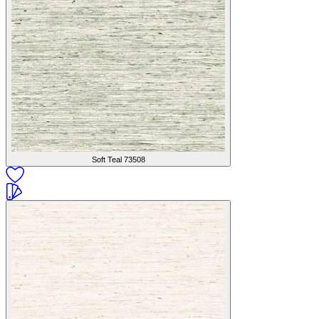
Soft Teal
73508