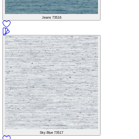
Jeans
73516
Sky Blue
73517