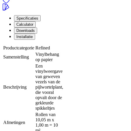
Specificaties
Calculator
Downloads
Installatie
Productcategorie
Refined
Vinylbehang
Samenstelling
op papier
Een
vinylweergave
van geweven
vezels van de
Beschrijving
pijlwortelplant,
die vooral
opvalt door de
gekleurde
spikkeltjes
Rollen van
10,05 m x
Afmetingen
1,00 m = 10
m²