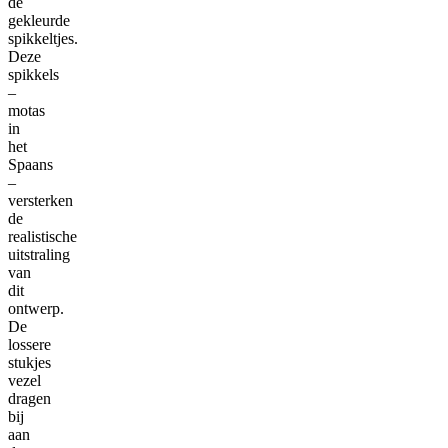
de
gekleurde
spikkeltjes.
Deze
spikkels
–
motas
in
het
Spaans
–
versterken
de
realistische
uitstraling
van
dit
ontwerp.
De
lossere
stukjes
vezel
dragen
bij
aan