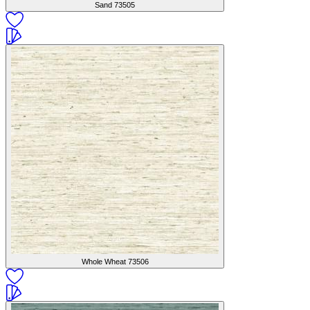
Sand
73505
Whole Wheat
73506