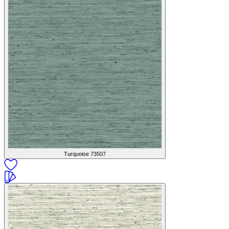
Turquoise
73507