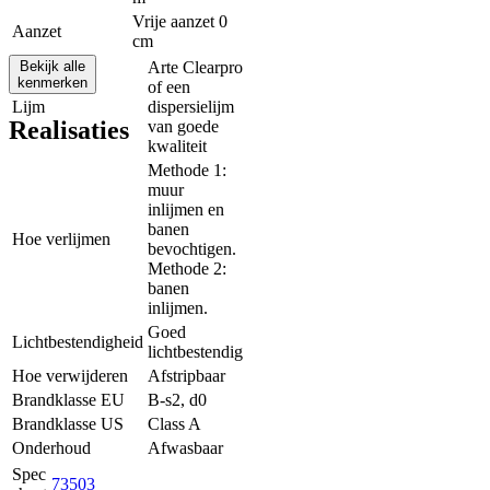
Vrije aanzet 0
Aanzet
cm
Bekijk alle
Arte Clearpro
kenmerken
of een
Lijm
dispersielijm
Realisaties
van goede
kwaliteit
Methode 1:
muur
inlijmen en
banen
Hoe verlijmen
bevochtigen.
Methode 2:
banen
inlijmen.
Goed
Lichtbestendigheid
lichtbestendig
Hoe verwijderen
Afstripbaar
Brandklasse EU
B-s2, d0
Brandklasse US
Class A
Onderhoud
Afwasbaar
Spec
73503