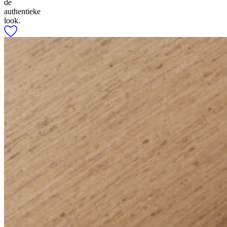
de
authentieke
look.