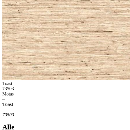
Toast
73503
Motas
–
Toast
–
73503
Alle