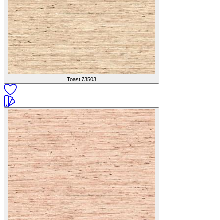
Toast
73503