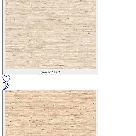
Beach
73502