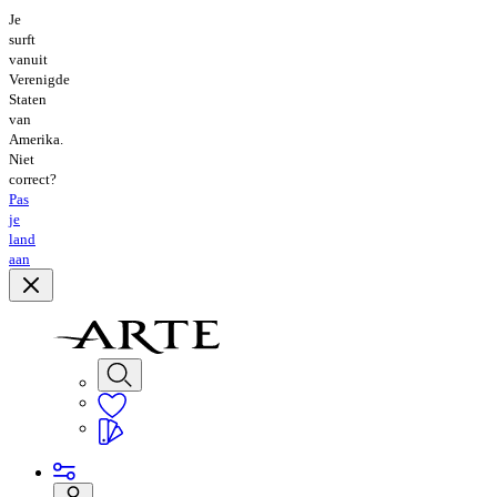
Je
surft
vanuit
Verenigde
Staten
van
Amerika.
Niet
correct?
Pas
je
land
aan