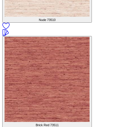
Nude
73510
Brick Red
73511