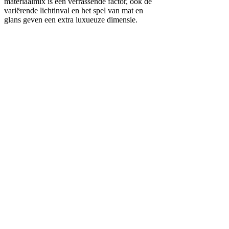
materiaalmix is een verrassende factor, ook de
variërende lichtinval en het spel van mat en
glans geven een extra luxueuze dimensie.