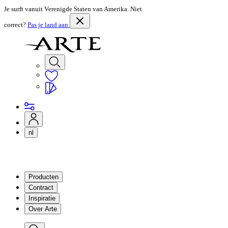
Je surft vanuit Verenigde Staten van Amerika. Niet
correct?
Pas je land aan
nl
Producten
Contract
Inspiratie
Over Arte