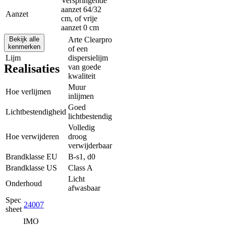
Verspringende
aanzet 64/32
Aanzet
cm, of vrije
aanzet 0 cm
Bekijk alle
Arte Clearpro
kenmerken
of een
Lijm
dispersielijm
Realisaties
van goede
kwaliteit
Muur
Hoe verlijmen
inlijmen
Goed
Lichtbestendigheid
lichtbestendig
Volledig
Hoe verwijderen
droog
verwijderbaar
Brandklasse EU
B-s1, d0
Brandklasse US
Class A
Licht
Onderhoud
afwasbaar
Spec
24007
sheet
IMO