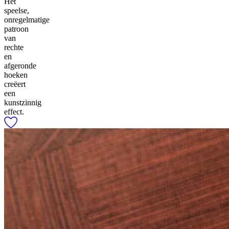
Het
speelse,
onregelmatige
patroon
van
rechte
en
afgeronde
hoeken
creëert
een
kunstzinnig
effect.