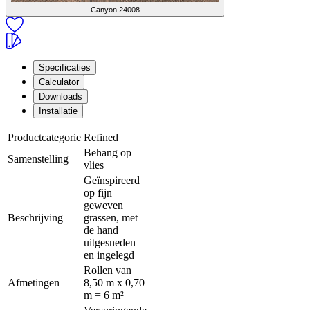
Canyon
24008
Specificaties
Calculator
Downloads
Installatie
Productcategorie
Refined
Behang op
Samenstelling
vlies
Geïnspireerd
op fijn
geweven
Beschrijving
grassen, met
de hand
uitgesneden
en ingelegd
Rollen van
Afmetingen
8,50 m x 0,70
m = 6 m²