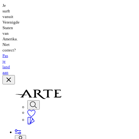
Je
surft
vanuit
Verenigde
Staten
van
Amerika.
Niet
correct?
Pas
je
land
aan