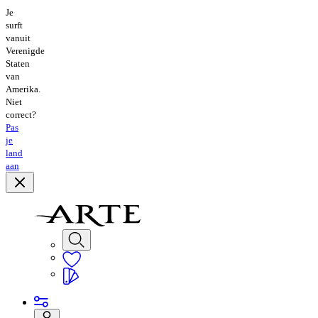
Je
surft
vanuit
Verenigde
Staten
van
Amerika.
Niet
correct?
Pas
je
land
aan