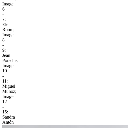
Image
6
-
7:
Ele
Room;
Image
8
-
9:
Jean
Porsche;
Image
10
-
11:
Miguel
Muñoz;
Image
12
-
15:
Sandra
Antón