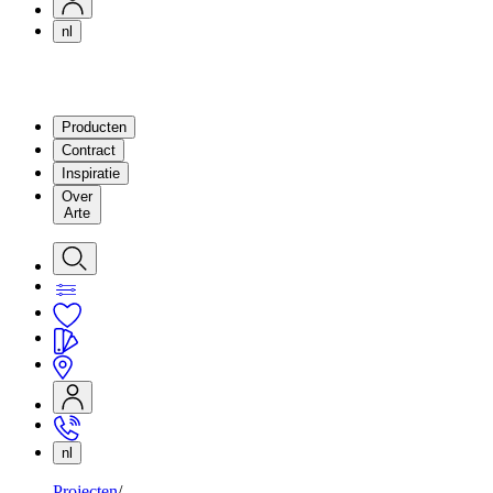
nl
Producten
Contract
Inspiratie
Over
Arte
nl
Projecten