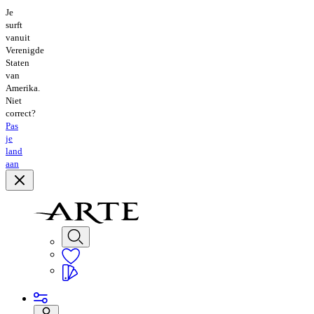
Je
surft
vanuit
Verenigde
Staten
van
Amerika.
Niet
correct?
Pas
je
land
aan