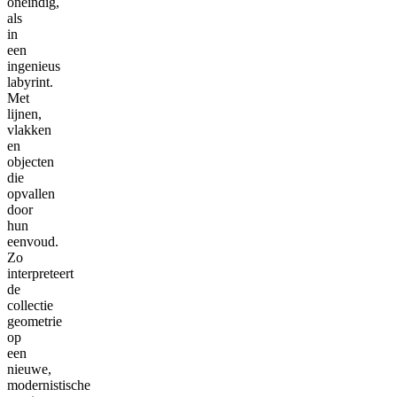
oneindig,
als
in
een
ingenieus
labyrint.
Met
lijnen,
vlakken
en
objecten
die
opvallen
door
hun
eenvoud.
Zo
interpreteert
de
collectie
geometrie
op
een
nieuwe,
modernistische