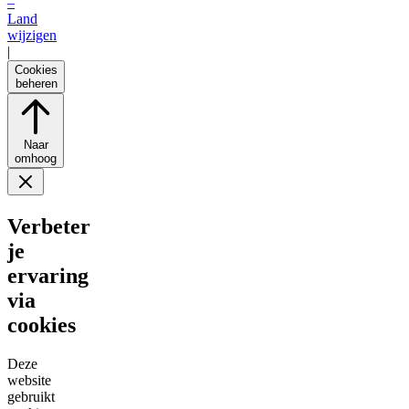
–
Land
wijzigen
|
Cookies
beheren
Naar
omhoog
Verbeter
je
ervaring
via
cookies
Deze
website
gebruikt