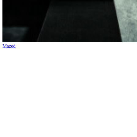
Contact
Verkooppunten
Instructiefilms
Brochures
Duurzaamheid
FAQ
Jobs
Legal
Staalaanvragen
Stock
check
Professional
area
Press