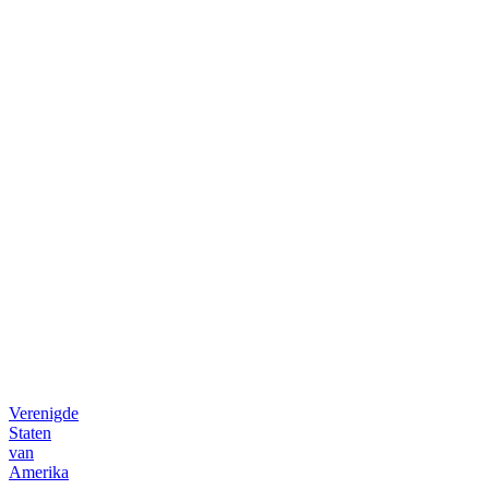
room
B2B
bestelplatform
Verenigde
Staten
van
Amerika