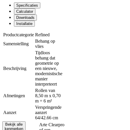
Specificaties
Calculator
Downloads
Installatie
Productcategorie
Refined
Behang op
Samenstelling
vlies
Tijdloos
behang dat
geometrie op
Beschrijving
een nieuwe,
modernistische
manier
interpreteert
Rollen van
Afmetingen
8,50 m x 0,70
m = 6 m²
Verspringende
Aanzet
aanzet
64/42.66 cm
Bekijk alle
Arte Clearpro
kenmerken
of een