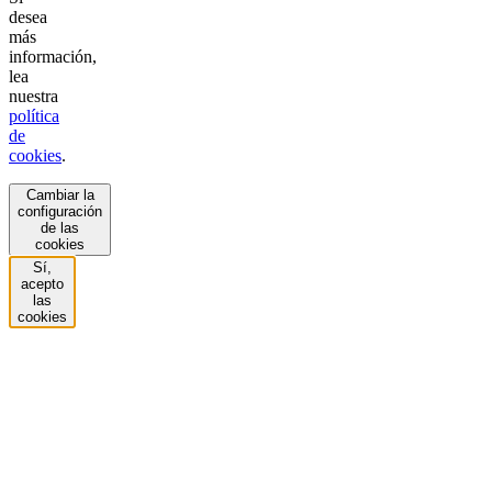
desea
más
información,
lea
nuestra
política
de
cookies
.
Cambiar la
configuración
de las
cookies
Sí,
acepto
las
cookies