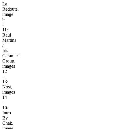
La
Redoute,
image
9
-
11:
Raúl
Martins
/
Iris
Ceramica
Group,
images
12
-
13:
Nost,
images
14
-
16:
Intro
By
Chak,
image