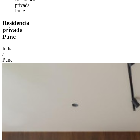
privada
Pune
Residencia
privada
Pune
India
/
Pune