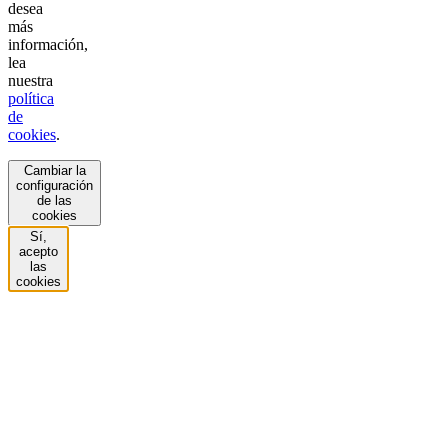
desea
más
información,
lea
nuestra
política
de
cookies
.
Cambiar la
configuración
de las
cookies
Sí,
acepto
las
cookies