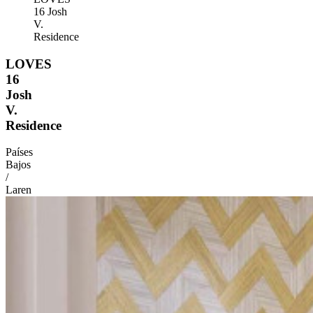
16 Josh
V.
Residence
LOVES
16
Josh
V.
Residence
Países
Bajos
/
Laren