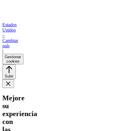
Estados
Unidos
–
Cambiar
país
|
Gestionar
cookies
Subir
Mejore
su
experiencia
con
las