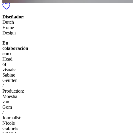
Diseñador:
Dutch
Home
Design
En
colaboración
con:
Head
of
visuals:
Sabine
Geurten
/
Production:
Moësha
van
Gom
/
Journalist:
Nicole
Gabriëls