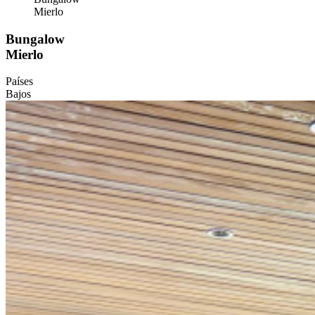
Mierlo
Bungalow
Mierlo
Países
Bajos