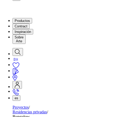
Productos
Contract
Inspiración
Sobre
Arte
es
Proyectos
Residencias privadas
Bungalow