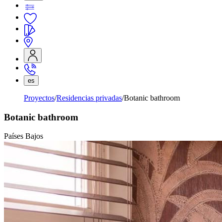
es
Proyectos
Residencias privadas
Botanic bathroom
Botanic bathroom
Países Bajos