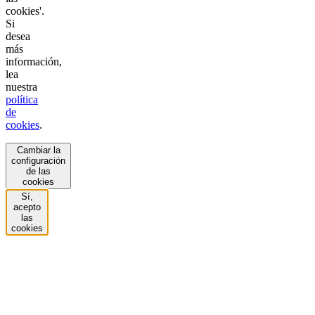
cookies'.
Si
desea
más
información,
lea
nuestra
política
de
cookies
.
Cambiar la
configuración
de las
cookies
Sí,
acepto
las
cookies