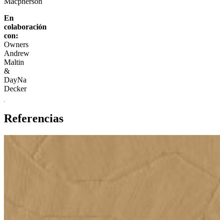
Macpherson
En
colaboración
con:
Owners
Andrew
Maltin
&
DayNa
Decker
Referencias