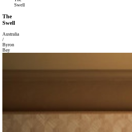
Swell
The
Swell
Australia
/
Byron
Bay