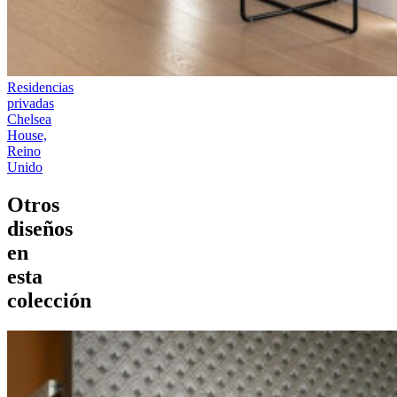
Residencias
privadas
Chelsea
House,
Reino
Unido
Otros
diseños
en
esta
colección