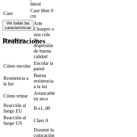
lineal
Case libre 0
Case
cm
Ver todas las
Arte
características
Clearpro o
una cola
Realizaciones
Pegamento
de
dispersión
de buena
calidad
Encolar la
Cómo encolar
pared
Buena
Resistencia a
resistencia
la luz
a la luz
Arrancable
Cómo retirar
en seco
Reacción al
B-s1, d0
fuego EU
Reacción al
Class A
fuego US
Durante la
colocación