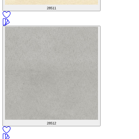
28511
28512