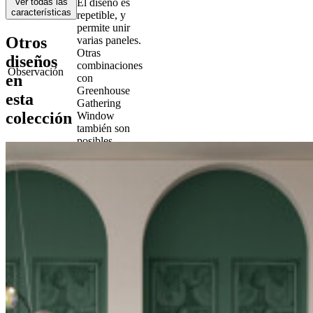
Ver todas las
El diseño es
características
repetible, y
permite unir
Otros
varias paneles.
Otras
diseños
combinaciones
Observación
en
con
Greenhouse
esta
Gathering
colección
Window
también son
posibles.
Arte Clearpro
o una cola de
Pegamento
dispersión de
buena calidad
Encolar la
Cómo encolar
pared
Buena
Resistencia a
resistencia a la
la luz
luz
Arrancable en
Cómo retirar
seco
Reacción al
B-s1, d0