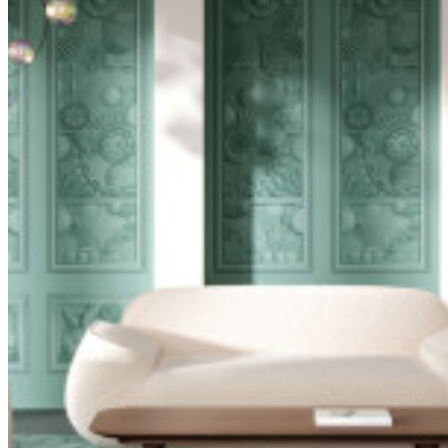
fuego EU
Reacción al
Class A
fuego US
Mantenimiento
Lavable
Ficha
MO5055
técnica