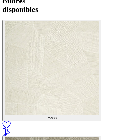
colores
disponibles
75300