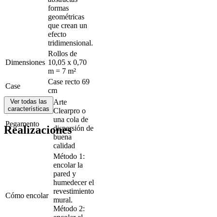
formas
geométricas
que crean un
efecto
tridimensional.
Rollos de
Dimensiones
10,05 x 0,70
m = 7 m²
Case recto 69
Case
cm
Ver todas las
Arte
características
Clearpro o
una cola de
Pegamento
Realizaciones
dispersión de
buena
calidad
Método 1:
encolar la
pared y
humedecer el
revestimiento
Cómo encolar
mural.
Método 2: