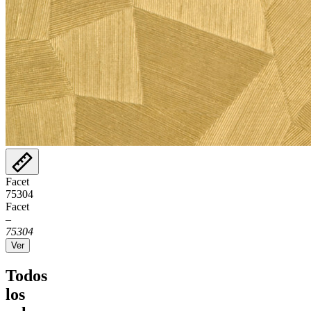
Facet
75304
Facet
–
75304
Ver
Todos
los