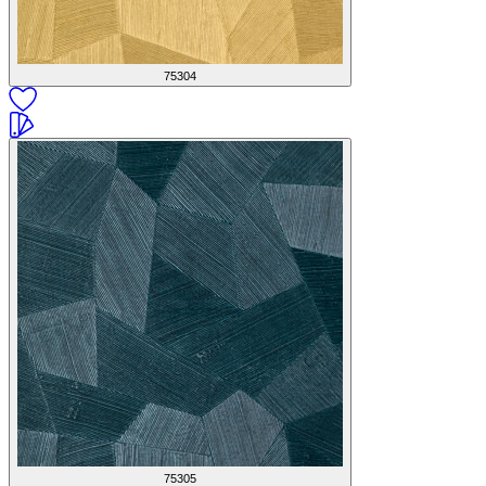
75304
75305