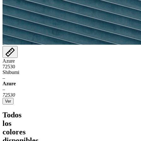
Azure
72530
Shibumi
–
Azure
–
72530
Ver
Todos
los
colores
disponibles