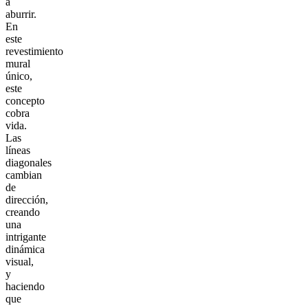
a
aburrir.
En
este
revestimiento
mural
único,
este
concepto
cobra
vida.
Las
líneas
diagonales
cambian
de
dirección,
creando
una
intrigante
dinámica
visual,
y
haciendo
que