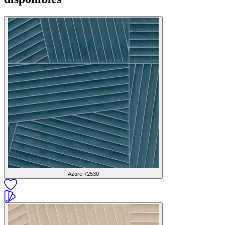
Azure
72530