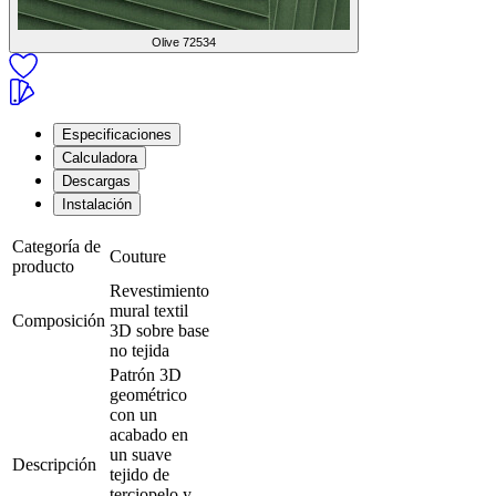
Olive
72534
Especificaciones
Calculadora
Descargas
Instalación
Categoría de
Couture
producto
Revestimiento
mural textil
Composición
3D sobre base
no tejida
Patrón 3D
geométrico
con un
acabado en
un suave
Descripción
tejido de
terciopelo y