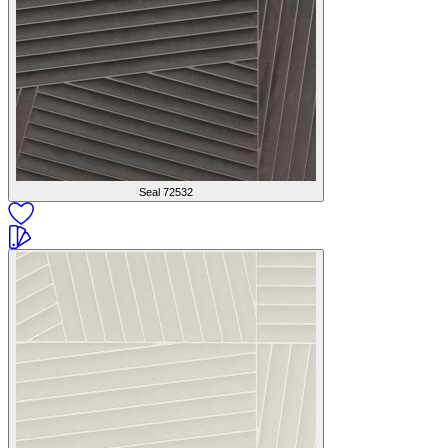
Seal
72532