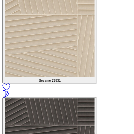
Sesame
72531