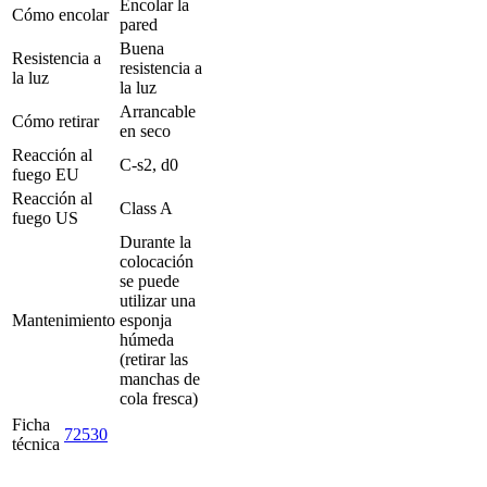
Encolar la
Cómo encolar
pared
Buena
Resistencia a
resistencia a
la luz
la luz
Arrancable
Cómo retirar
en seco
Reacción al
C-s2, d0
fuego EU
Reacción al
Class A
fuego US
Durante la
colocación
se puede
utilizar una
Mantenimiento
esponja
húmeda
(retirar las
manchas de
cola fresca)
Ficha
72530
técnica