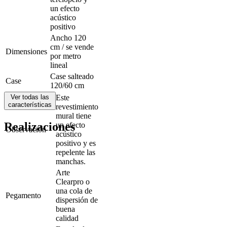
un efecto
acústico
positivo
Ancho 120
cm / se vende
Dimensiones
por metro
lineal
Case salteado
Case
120/60 cm
Ver todas las
Este
características
revestimiento
mural tiene
Realizaciones
un efecto
Observación
acústico
positivo y es
repelente las
manchas.
Arte
Clearpro o
una cola de
Pegamento
dispersión de
buena
calidad