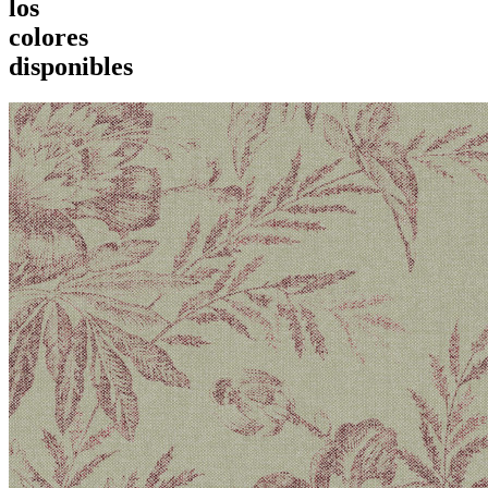
los
colores
disponibles