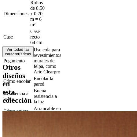
Rollos
de 8,50
Dimensiones
x 0,70
m = 6
m²
Case
Case
recto
64 cm
Ver todas las
Use cola para
características
revestimientos
Pegamento
murales de
Otros
felpa, como
Arte Clearpro
diseños
Encolar la
Cómo encolar
en
pared
esta
Buena
Resistencia a
resistencia a
colección
la luz
la luz
Arrancable en
Cómo retirar
seco
Reacción al
B-s1, d0
fuego EU
Reacción al
Class A