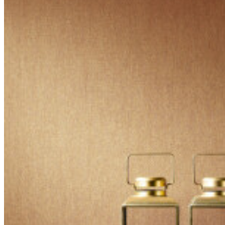
fuego US
Mantenimiento
Súper lavable
Ficha
59200
técnica
IMO
certificado
IMO