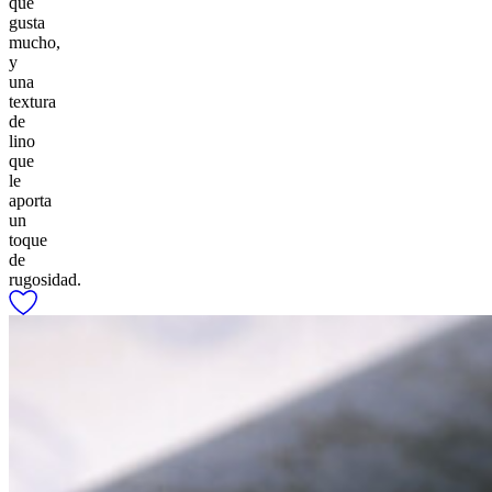
que
gusta
mucho,
y
una
textura
de
lino
que
le
aporta
un
toque
de
rugosidad.