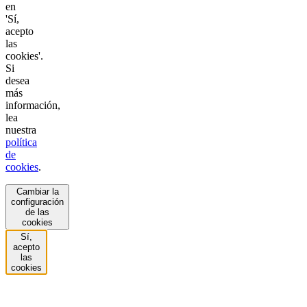
en
'Sí,
acepto
las
cookies'.
Si
desea
más
información,
lea
nuestra
política
de
cookies
.
Cambiar la
configuración
de las
cookies
Sí,
acepto
las
cookies