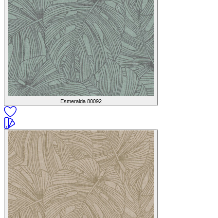
Esmeralda
80092