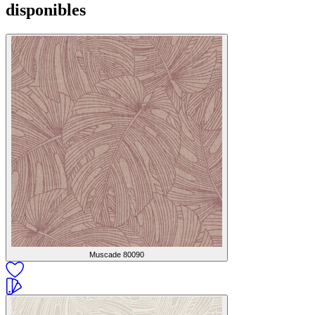
disponibles
Muscade
80090