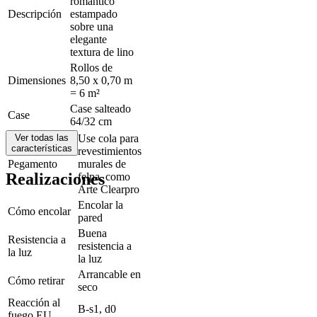
romántico
Descripción
estampado
sobre una
elegante
textura de lino
Rollos de
Dimensiones
8,50 x 0,70 m
= 6 m²
Case salteado
Case
64/32 cm
Ver todas las
Use cola para
características
revestimientos
Pegamento
murales de
Realizaciones
felpa, como
Arte Clearpro
Encolar la
Cómo encolar
pared
Buena
Resistencia a
resistencia a
la luz
la luz
Arrancable en
Cómo retirar
seco
Reacción al
B-s1, d0
fuego EU