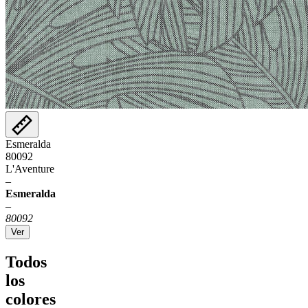
Esmeralda
80092
L'Aventure
–
Esmeralda
–
80092
Ver
Todos
los
colores