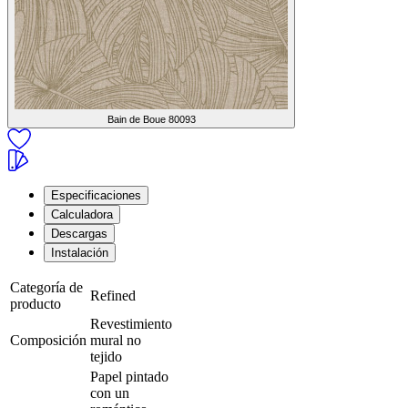
Bain de Boue
80093
Especificaciones
Calculadora
Descargas
Instalación
Categoría de
Refined
producto
Revestimiento
Composición
mural no
tejido
Papel pintado
con un