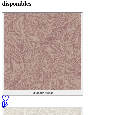
disponibles
Muscade
80090