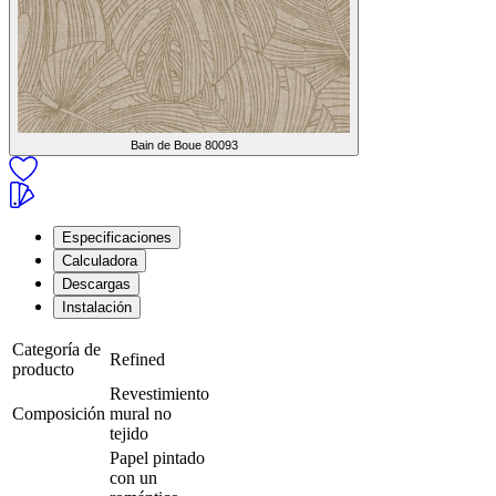
Bain de Boue
80093
Especificaciones
Calculadora
Descargas
Instalación
Categoría de
Refined
producto
Revestimiento
Composición
mural no
tejido
Papel pintado
con un