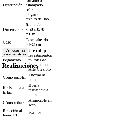
romántico
Descripción
estampado
sobre una
elegante
textura de lino
Rollos de
Dimensiones
8,50 x 0,70 m
= 6 m²
Case salteado
Case
64/32 cm
Ver todas las
Use cola para
características
revestimientos
Pegamento
murales de
Realizaciones
felpa, como
Arte Clearpro
Encolar la
Cómo encolar
pared
Buena
Resistencia a
resistencia a
la luz
la luz
Arrancable en
Cómo retirar
seco
Reacción al
B-s1, d0
fuego EU