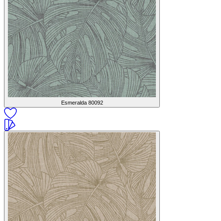
Esmeralda
80092