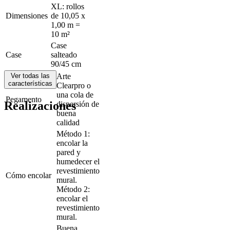
XL: rollos
Dimensiones
de 10,05 x
1,00 m =
10 m²
Case
Case
salteado
90/45 cm
Ver todas las
Arte
características
Clearpro o
una cola de
Pegamento
Realizaciones
dispersión de
buena
calidad
Método 1:
encolar la
pared y
humedecer el
revestimiento
Cómo encolar
mural.
Método 2:
encolar el
revestimiento
mural.
Buena