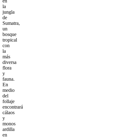
en
la
jungla
de
Sumatra,
un
bosque
tropical
con
la
más
diversa
flora
y
fauna.
En
medio
del
follaje
encontrará
cálaos
y
monos
ardilla
en