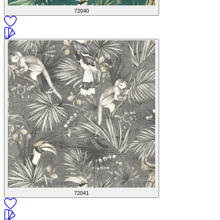
72040
72041