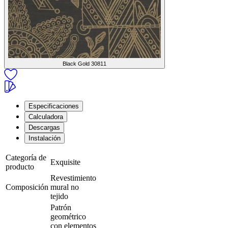
Black Gold
30811
Especificaciones
Calculadora
Descargas
Instalación
Categoría de
Exquisite
producto
Revestimiento
Composición
mural no
tejido
Patrón
geométrico
con elementos