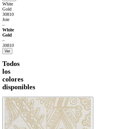
White
Gold
30810
Joie
–
White
Gold
–
30810
Ver
Todos
los
colores
disponibles