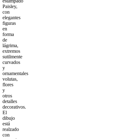
estampado
Paisley,
con
elegantes
figuras
en
forma
de
lágrima,
extremos
sutilmente
curvados
y
ornamentales
volutas,
flores
y
otros
detalles
decorativos.
El
dibujo
está
realzado
con