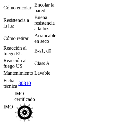
Encolar la
Cómo encolar
pared
Buena
Resistencia a
resistencia
la luz
a la luz
Arrancable
Cómo retirar
en seco
Reacción al
B-s1, d0
fuego EU
Reacción al
Class A
fuego US
Mantenimiento
Lavable
Ficha
30810
técnica
IMO
certificado
IMO