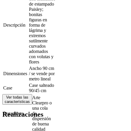
de estampado
Paisley;
bonitas
figuras en
Descripción
forma de
lágrima y
extremos
sutilmente
curvados
adornados
con volutas y
flores
Ancho 90 cm
Dimensiones
/ se vende por
metro lineal
Case salteado
Case
90/45 cm
Ver todas las
Arte
características
Clearpro o
una cola
Realizaciones
Pegamento
de
dispersión
de buena
calidad