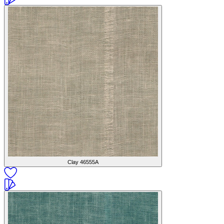
Clay
46555A