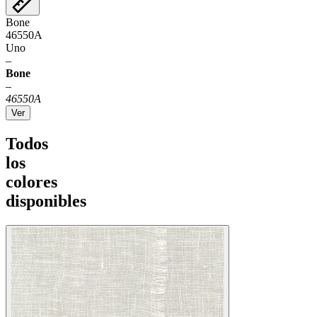
Bone
46550A
Uno
–
Bone
–
46550A
Ver
Todos
los
colores
disponibles