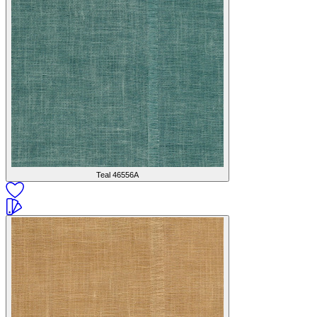
Teal
46556A