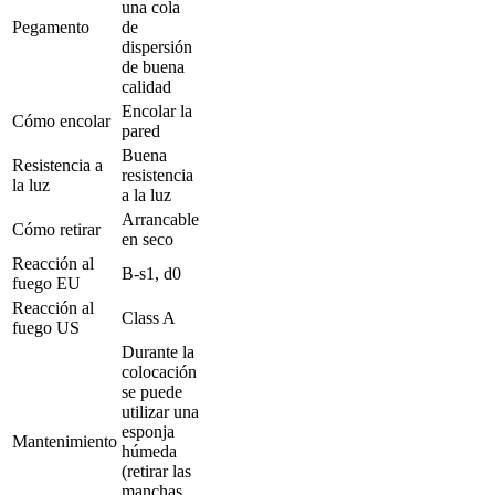
una cola
Pegamento
de
dispersión
de buena
calidad
Encolar la
Cómo encolar
pared
Buena
Resistencia a
resistencia
la luz
a la luz
Arrancable
Cómo retirar
en seco
Reacción al
B-s1, d0
fuego EU
Reacción al
Class A
fuego US
Durante la
colocación
se puede
utilizar una
esponja
Mantenimiento
húmeda
(retirar las
manchas