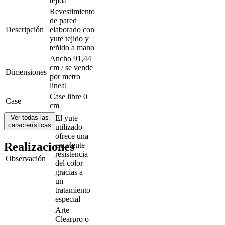
tejida
Revestimiento
de pared
Descripción
elaborado con
yute tejido y
teñido a mano
Ancho 91,44
cm / se vende
Dimensiones
por metro
lineal
Case libre 0
Case
cm
Ver todas las
El yute
características
utilizado
ofrece una
Realizaciones
excelente
resistencia
Observación
del color
gracias a
un
tratamiento
especial
Arte
Clearpro o