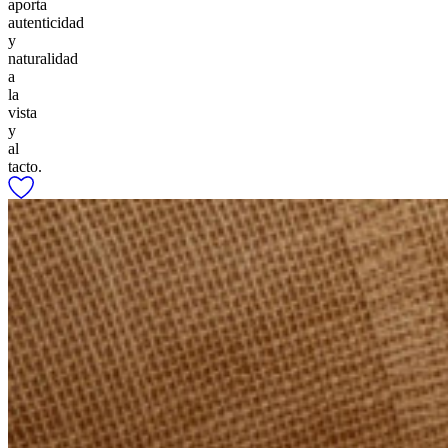
aporta
autenticidad
y
naturalidad
a
la
vista
y
al
tacto.