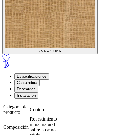
Ochre
46561A
Especificaciones
Calculadora
Descargas
Instalación
Categoría de
Couture
producto
Revestimiento
mural natural
Composición
sobre base no