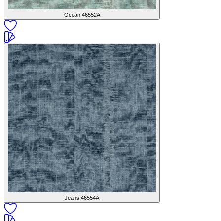
Ocean
46552A
Jeans
46554A