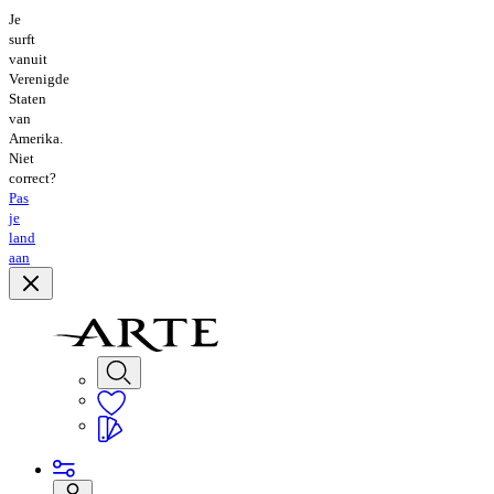
Je
surft
vanuit
Verenigde
Staten
van
Amerika.
Niet
correct?
Pas
je
land
aan