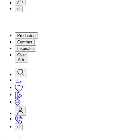
nl
Producten
Contract
Inspiratie
Over
Arte
nl