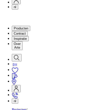
nl
Producten
Contract
Inspiratie
Over
Arte
nl
Projecten