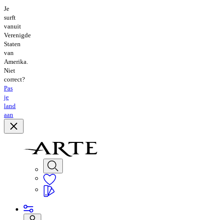
Je
surft
vanuit
Verenigde
Staten
van
Amerika.
Niet
correct?
Pas
je
land
aan