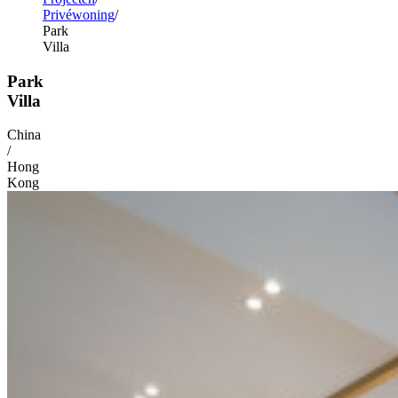
Privéwoning
Park
Villa
Park
Villa
China
/
Hong
Kong