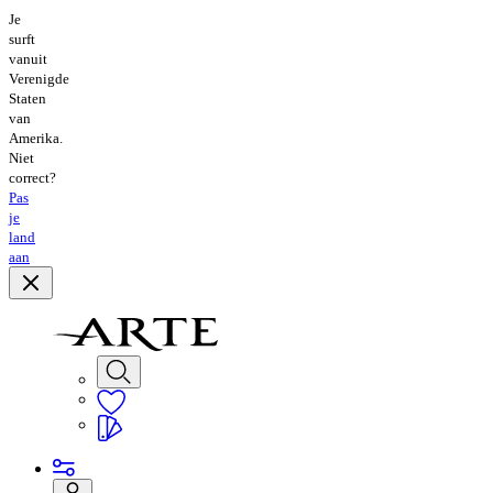
Je
surft
vanuit
Verenigde
Staten
van
Amerika.
Niet
correct?
Pas
je
land
aan