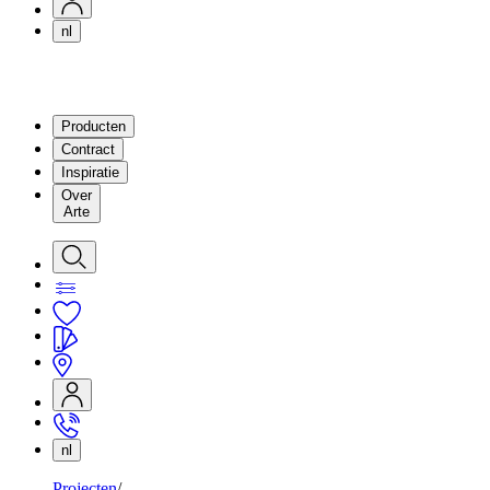
nl
Producten
Contract
Inspiratie
Over
Arte
nl
Projecten