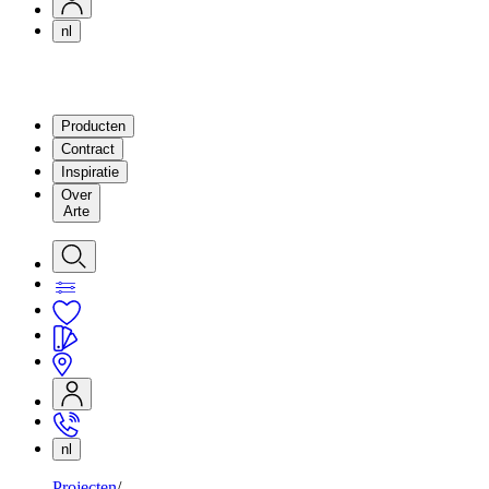
nl
Producten
Contract
Inspiratie
Over
Arte
nl
Projecten