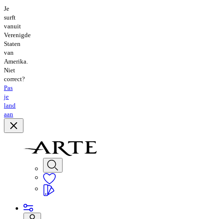
Je
surft
vanuit
Verenigde
Staten
van
Amerika.
Niet
correct?
Pas
je
land
aan