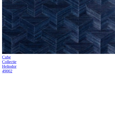
Contact
Verkooppunten
Instructiefilms
Brochures
Duurzaamheid
FAQ
Jobs
Legal