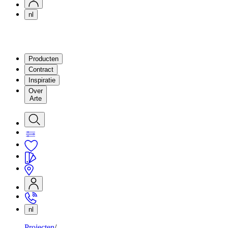
nl
Producten
Contract
Inspiratie
Over
Arte
nl
Projecten