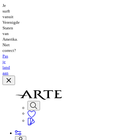
Je
surft
vanuit
Verenigde
Staten
van
Amerika.
Niet
correct?
Pas
je
land
aan