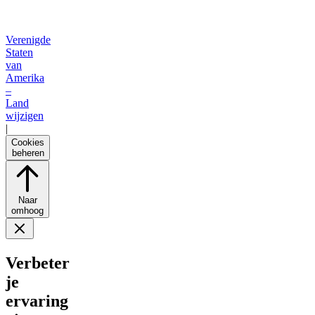
Verenigde
Staten
van
Amerika
–
Land
wijzigen
|
Cookies
beheren
Naar
omhoog
Verbeter
je
ervaring