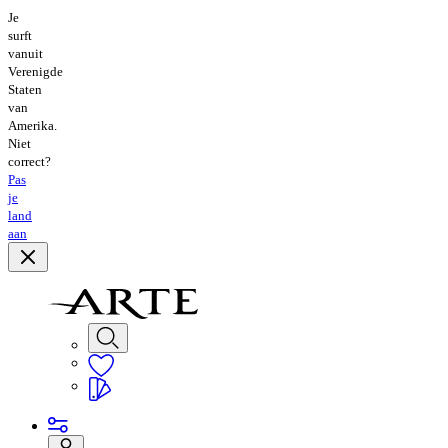
Je
surft
vanuit
Verenigde
Staten
van
Amerika.
Niet
correct?
Pas
je
land
aan