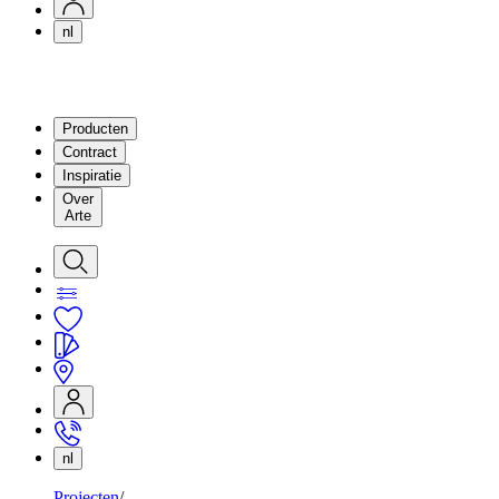
nl
Producten
Contract
Inspiratie
Over
Arte
nl
Projecten