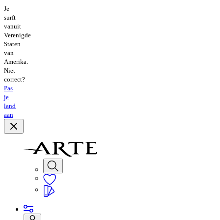
Je
surft
vanuit
Verenigde
Staten
van
Amerika.
Niet
correct?
Pas
je
land
aan