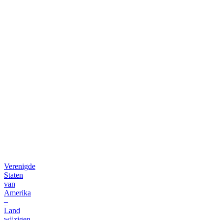
bestelplatform
Verenigde
Staten
van
Amerika
–
Land
wijzigen