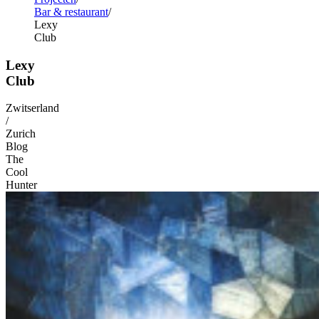
Bar & restaurant
Lexy
Club
Lexy
Club
Zwitserland
/
Zurich
Blog
The
Cool
Hunter