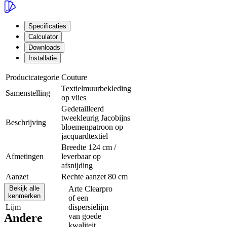
Specificaties
Calculator
Downloads
Installatie
Productcategorie
Couture
Textielmuurbekleding
Samenstelling
op vlies
Gedetailleerd
tweekleurig Jacobijns
Beschrijving
bloemenpatroon op
jacquardtextiel
Breedte 124 cm /
Afmetingen
leverbaar op
afsnijding
Aanzet
Rechte aanzet 80 cm
Bekijk alle
Arte Clearpro
kenmerken
of een
Lijm
dispersielijm
Andere
van goede
kwaliteit