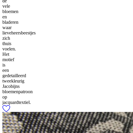
de
vele
bloemen
en
bladeren
waar
lieveheersbeestjes
zich
thuis
voelen.
Het
motief
is
een
gedetailleerd
tweekleurig
Jacobijns
bloemenpatroon
op
jacquardtextiel.