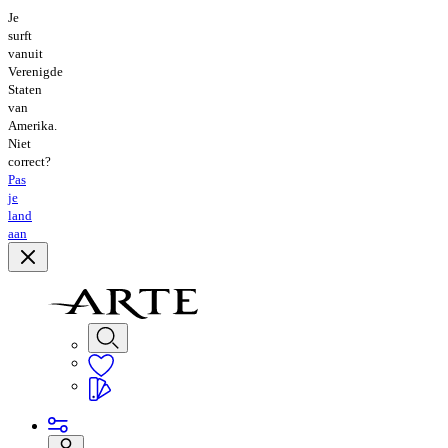
Je
surft
vanuit
Verenigde
Staten
van
Amerika.
Niet
correct?
Pas
je
land
aan