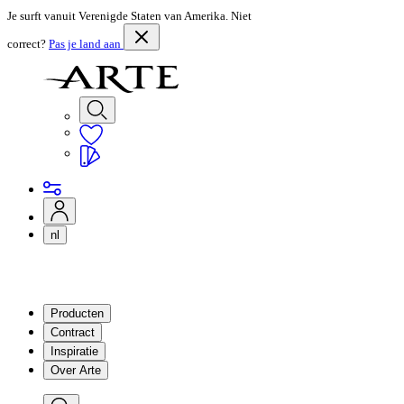
Je surft vanuit Verenigde Staten van Amerika. Niet
correct?
Pas je land aan
nl
Producten
Contract
Inspiratie
Over Arte