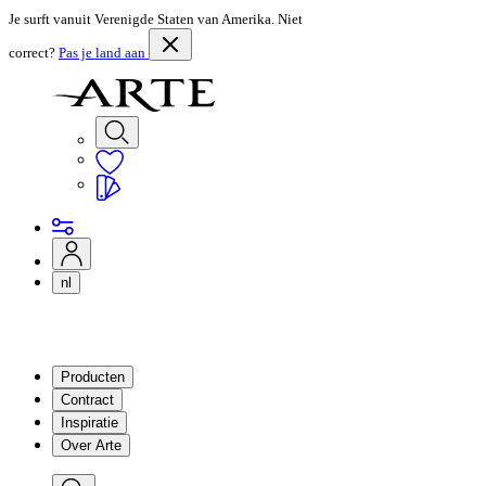
Je surft vanuit Verenigde Staten van Amerika. Niet
correct?
Pas je land aan
nl
Producten
Contract
Inspiratie
Over Arte