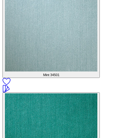
Mint
34501