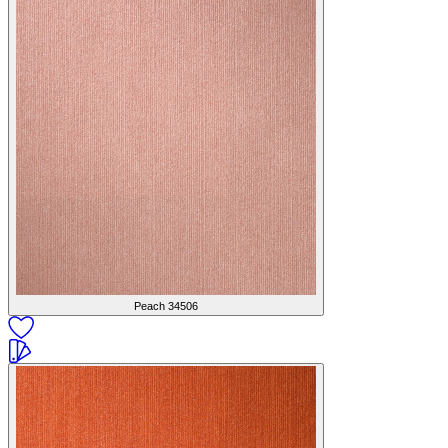
Peach
34506