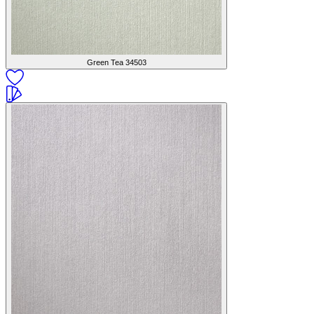
Green Tea
34503