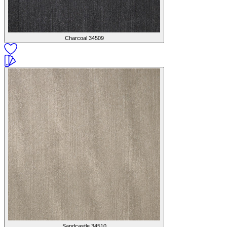
Charcoal
34509
Sandcastle
34510