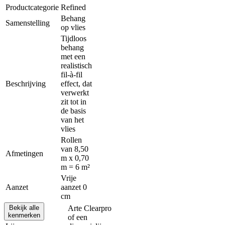
Productcategorie
Refined
Behang
Samenstelling
op vlies
Tijdloos
behang
met een
realistisch
fil-à-fil
Beschrijving
effect, dat
verwerkt
zit tot in
de basis
van het
vlies
Rollen
van 8,50
Afmetingen
m x 0,70
m = 6 m²
Vrije
Aanzet
aanzet 0
cm
Bekijk alle
Arte Clearpro
kenmerken
of een