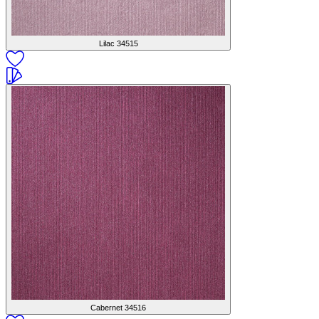
Lilac
34515
Cabernet
34516