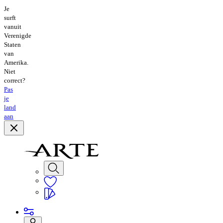
Je
surft
vanuit
Verenigde
Staten
van
Amerika.
Niet
correct?
Pas
je
land
aan