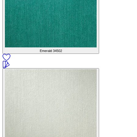
Emerald
34502