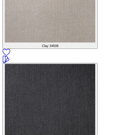
Clay
34508