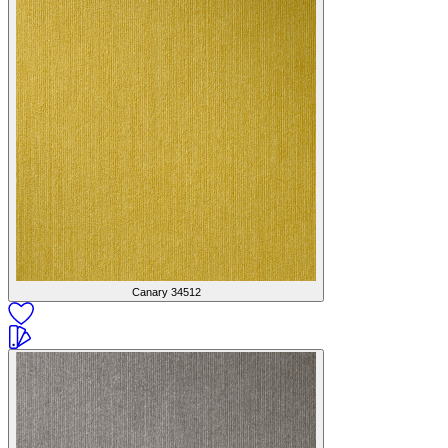
Canary
34512