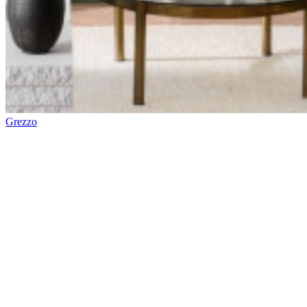
Contact
Verkooppunten
Instructiefilms
Brochures
Duurzaamheid
FAQ
Jobs
Legal
Staalaanvragen
Stock
check
Professional