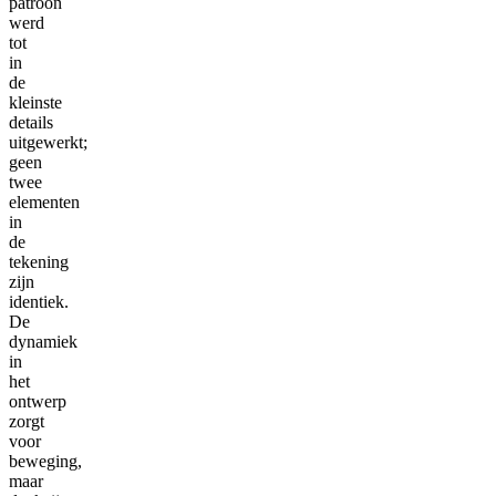
patroon
werd
tot
in
de
kleinste
details
uitgewerkt;
geen
twee
elementen
in
de
tekening
zijn
identiek.
De
dynamiek
in
het
ontwerp
zorgt
voor
beweging,
maar