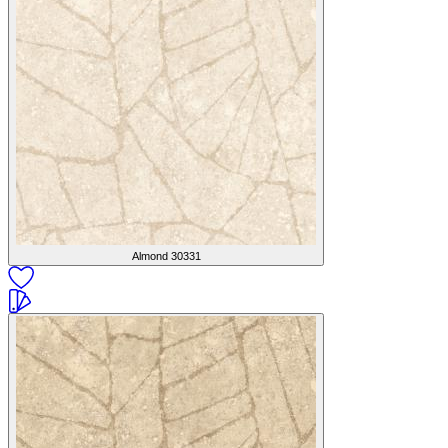
Almond
30331