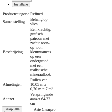
Installatie
Productcategorie
Refined
Behang op
Samenstelling
vlies
Een krachtig,
grafisch
patroon met
zachte toon-
op-toon
Beschrijving
kleurnuances
op een
ondergrond
met een
realistische
mineraallook
Rollen van
Afmetingen
10,05 m x
0,70 m = 7 m²
Verspringende
Aanzet
aanzet 64/32
cm
Bekijk alle
Arte Clearpro