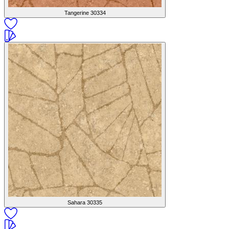
Tangerine
30334
Sahara
30335