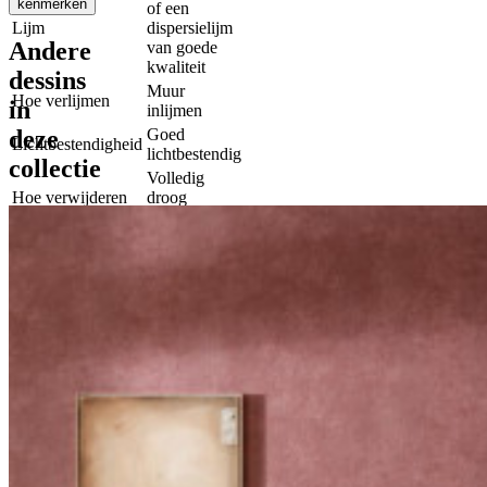
kenmerken
of een
Lijm
dispersielijm
Andere
van goede
kwaliteit
dessins
Muur
Hoe verlijmen
in
inlijmen
deze
Goed
Lichtbestendigheid
lichtbestendig
collectie
Volledig
Hoe verwijderen
droog
verwijderbaar
Brandklasse EU
B-s1, d0
Brandklasse US
Class A
Licht
Onderhoud
afwasbaar
Spec
30331
sheet
IMO
certificaat
IMO