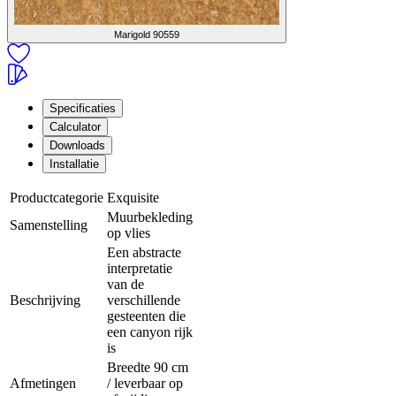
Marigold
90559
Specificaties
Calculator
Downloads
Installatie
Productcategorie
Exquisite
Muurbekleding
Samenstelling
op vlies
Een abstracte
interpretatie
van de
Beschrijving
verschillende
gesteenten die
een canyon rijk
is
Breedte 90 cm
Afmetingen
/ leverbaar op