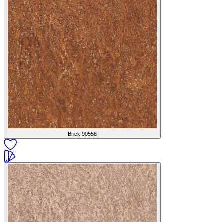
Brick
90556