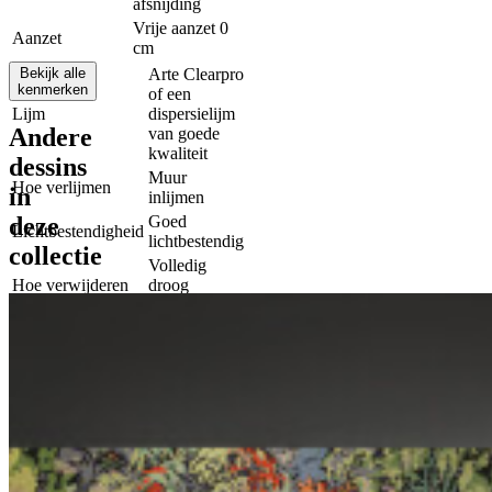
afsnijding
Vrije aanzet 0
Aanzet
cm
Bekijk alle
Arte Clearpro
kenmerken
of een
Lijm
dispersielijm
Andere
van goede
kwaliteit
dessins
Muur
Hoe verlijmen
in
inlijmen
deze
Goed
Lichtbestendigheid
lichtbestendig
collectie
Volledig
Hoe verwijderen
droog
verwijderbaar
Brandklasse EU
B-s1, d0
Brandklasse US
Class A
Licht
Onderhoud
afwasbaar
Spec
90550
sheet
IMO
certificaat