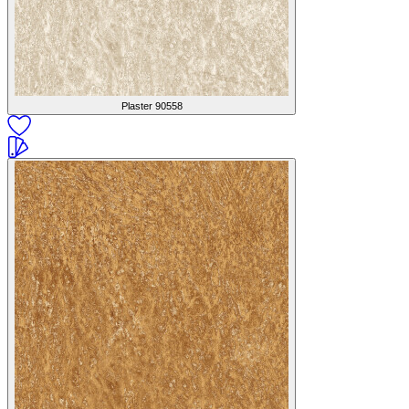
Plaster
90558