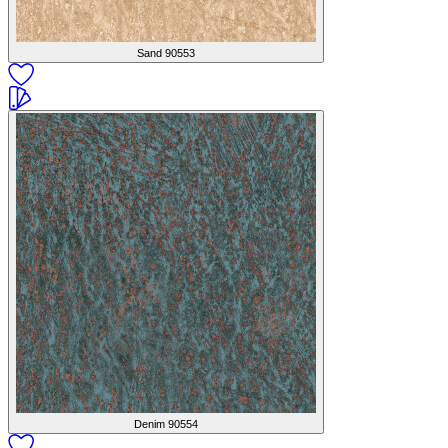
Sand
90553
Denim
90554