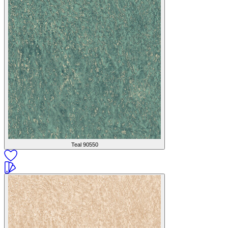
Teal
90550