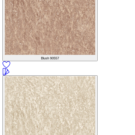
Blush
90557