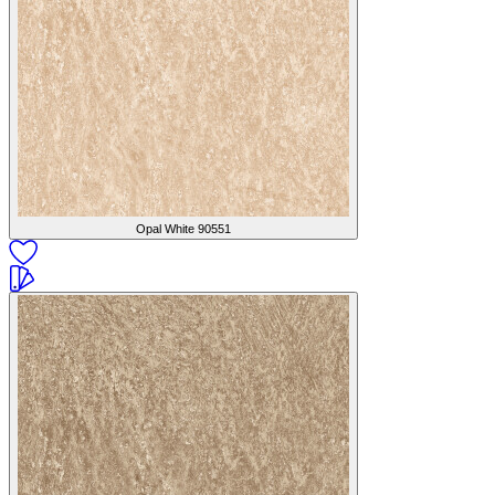
Opal White
90551