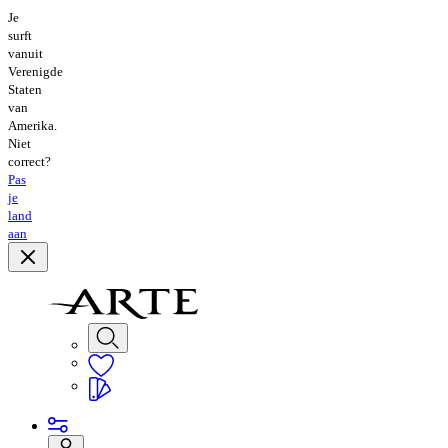
Je
surft
vanuit
Verenigde
Staten
van
Amerika.
Niet
correct?
Pas
je
land
aan