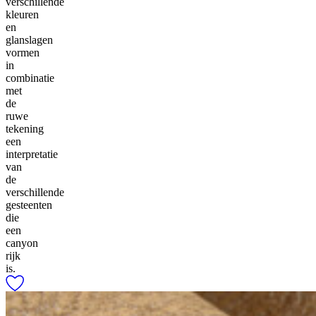
verschillende
kleuren
en
glanslagen
vormen
in
combinatie
met
de
ruwe
tekening
een
interpretatie
van
de
verschillende
gesteenten
die
een
canyon
rijk
is.