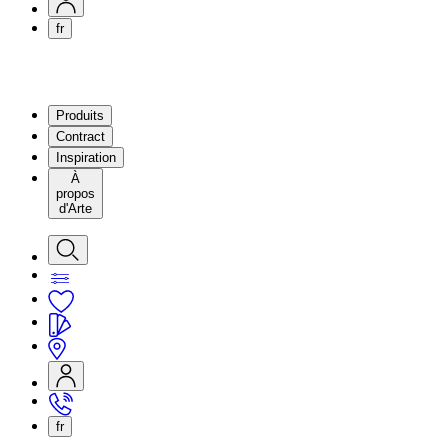
fr
Produits
Contract
Inspiration
À
propos
d'Arte
fr