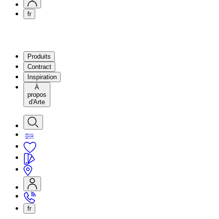
fr
Produits
Contract
Inspiration
À
propos
d'Arte
fr