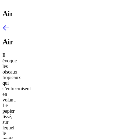
Air
Air
Il
évoque
les
oiseaux
tropicaux
qui
s’entrecroisent
en
volant.
Le
papier
tissé,
sur
lequel
le
motif