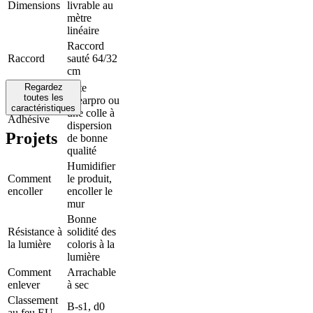
Dimensions
livrable au
mètre
linéaire
Raccord
Raccord
sauté 64/32
cm
Regardez
Arte
toutes les
Clearpro ou
caractéristiques
une colle à
Adhésive
dispersion
Projets
de bonne
qualité
Humidifier
Comment
le produit,
encoller
encoller le
mur
Bonne
Résistance à
solidité des
la lumière
coloris à la
lumière
Comment
Arrachable
enlever
à sec
Classement
B-s1, d0
au feu EU