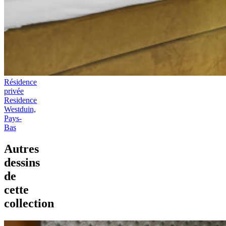
Résidence
privée
Residence
Westduin,
Pays-
Bas
Autres
dessins
de
cette
collection