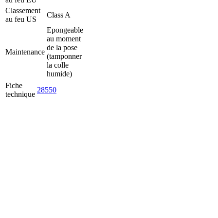
Classement
Class A
au feu US
Epongeable
au moment
de la pose
Maintenance
(tamponner
la colle
humide)
Fiche
28550
technique