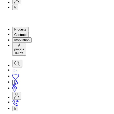
fr
Produits
Contract
Inspiration
À
propos
d'Arte
fr