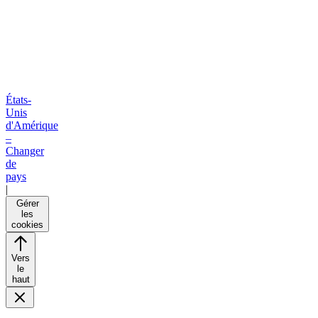
États-
Unis
d'Amérique
–
Changer
de
pays
|
Gérer
les
cookies
Vers
le
haut