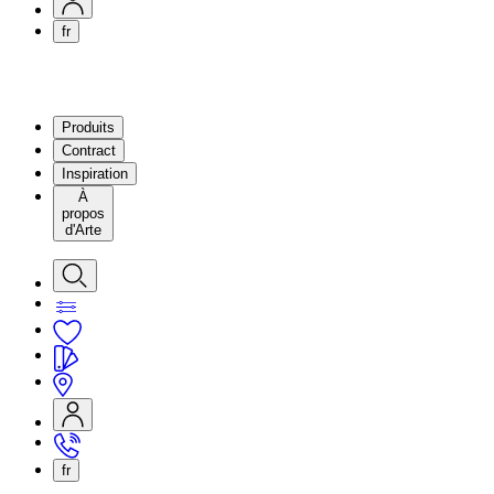
fr
Produits
Contract
Inspiration
À
propos
d'Arte
fr