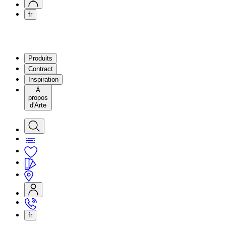
fr
Produits
Contract
Inspiration
À
propos
d'Arte
fr