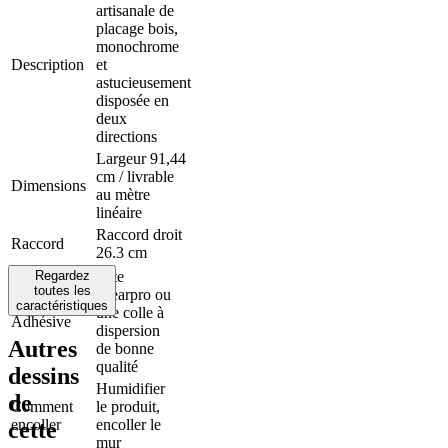
artisanale de
placage bois,
monochrome
Description
et
astucieusement
disposée en
deux
directions
Largeur 91,44
cm / livrable
Dimensions
au mètre
linéaire
Raccord droit
Raccord
26.3 cm
Regardez
Arte
toutes les
Clearpro ou
caractéristiques
une colle à
Adhésive
dispersion
Autres
de bonne
qualité
dessins
Humidifier
de
Comment
le produit,
encoller
encoller le
cette
mur