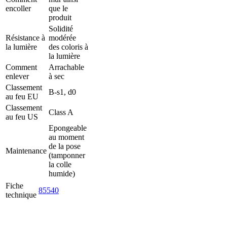
encoller
que le
produit
Solidité
Résistance à
modérée
la lumière
des coloris à
la lumière
Comment
Arrachable
enlever
à sec
Classement
B-s1, d0
au feu EU
Classement
Class A
au feu US
Epongeable
au moment
de la pose
Maintenance
(tamponner
la colle
humide)
Fiche
85540
technique