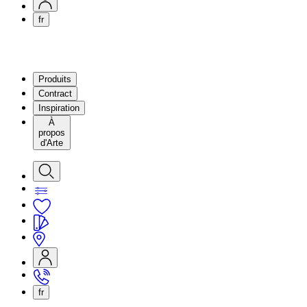
fr
Produits
Contract
Inspiration
À
propos
d'Arte
fr