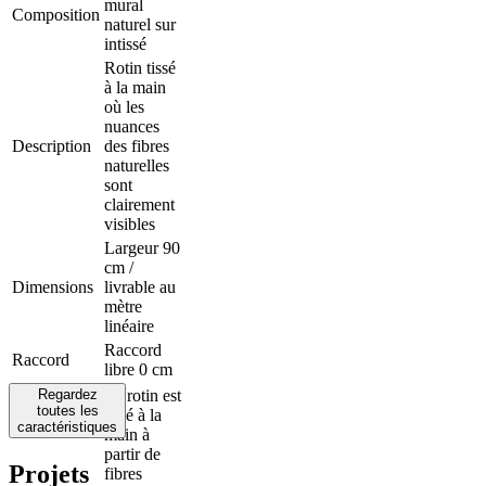
mural
Composition
naturel sur
intissé
Rotin tissé
à la main
où les
nuances
Description
des fibres
naturelles
sont
clairement
visibles
Largeur 90
cm /
Dimensions
livrable au
mètre
linéaire
Raccord
Raccord
libre 0 cm
Regardez
Le rotin est
toutes les
tissé à la
caractéristiques
main à
partir de
Projets
fibres