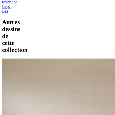
residence,
Pays-
Bas
Autres
dessins
de
cette
collection