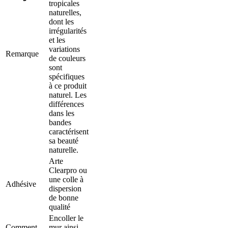
tropicales
naturelles,
dont les
irrégularités
et les
variations
Remarque
de couleurs
sont
spécifiques
à ce produit
naturel. Les
différences
dans les
bandes
caractérisent
sa beauté
naturelle.
Arte
Clearpro ou
une colle à
Adhésive
dispersion
de bonne
qualité
Encoller le
Comment
mur ainsi