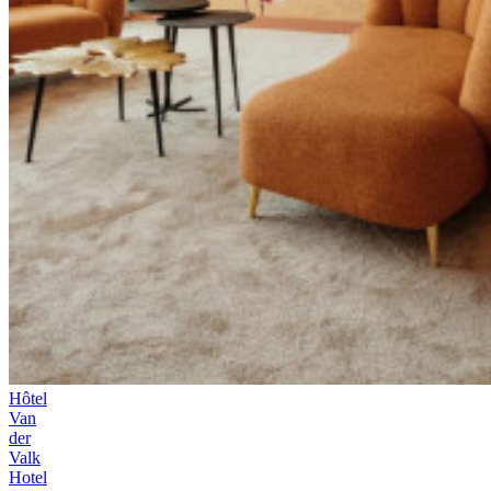
Hôtel
Van
der
Valk
Hotel