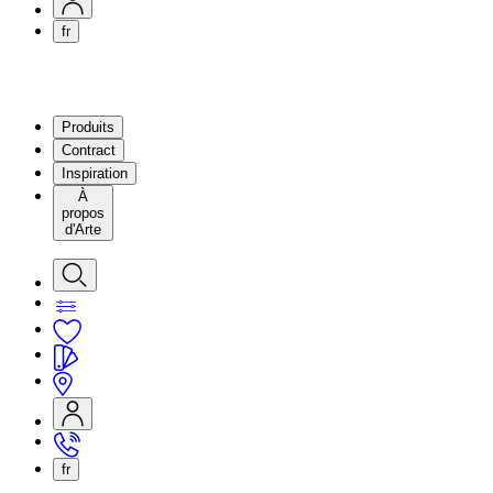
fr
Produits
Contract
Inspiration
À
propos
d'Arte
fr