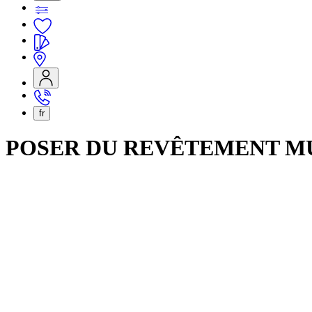
fr
POSER DU REVÊTEMENT MU
Préparation du support
Le support doit être sec, propre, légèrement absorbant et lisse.
Retirez le vieux papier peint. Nous recommandons Arte Easypr
Poncez les anciennes couches de peinture qui n’adhèrent pas bien 
Si nécessaire, dégraissez les murs.
Les murs doivent être neutres. Sinon, ils doivent être neutralisés