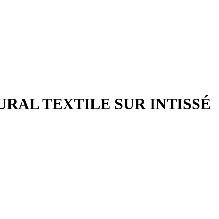
RAL TEXTILE SUR INTISSÉ
o.
et éliminez la poussière. Si la surface est inégale, le mur doit d’abord 
.