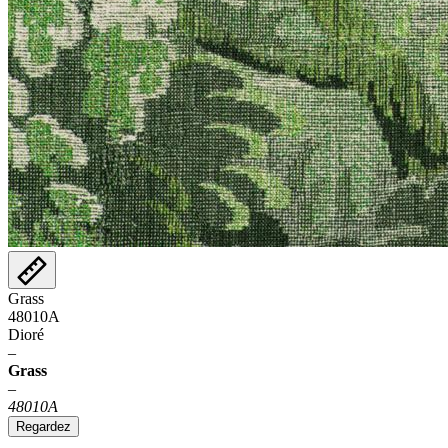
Grass
48010A
Dioré
–
Grass
–
48010A
Regardez