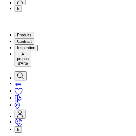
fr
Produits
Contract
Inspiration
À
propos
d'Arte
fr