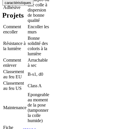
caractéristiques
une colle à
Adhésive
dispersion
Projets
de bonne
qualité
Comment
Encoller les
encoller
murs
Bonne
Résistance à
solidité des
la lumière
coloris à la
lumière
Comment
Arrachable
enlever
à sec
Classement
B-s1, d0
au feu EU
Classement
Class A
au feu US
Epongeable
au moment
de la pose
Maintenance
(tamponner
la colle
humide)
Fiche