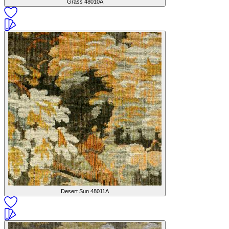
Grass
48010A
Desert Sun
48011A