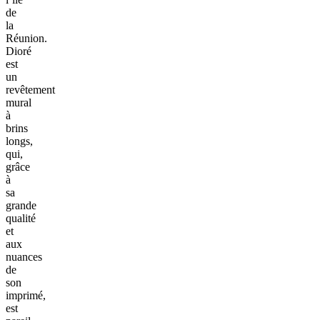
de
la
Réunion.
Dioré
est
un
revêtement
mural
à
brins
longs,
qui,
grâce
à
sa
grande
qualité
et
aux
nuances
de
son
imprimé,
est