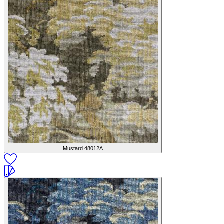
Mustard
48012A