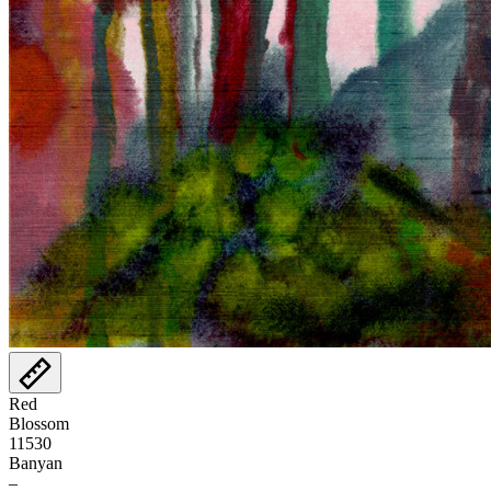
Red
Blossom
11530
Banyan
–