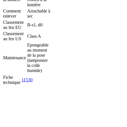
lumière
Comment
Arrachable à
enlever
sec
Classement
B-s1, d0
au feu EU
Classement
Class A
au feu US
Epongeable
au moment
de la pose
Maintenance
(tamponner
la colle
humide)
Fiche
11530
technique