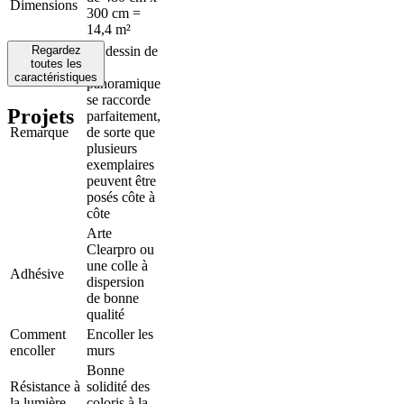
Dimensions
300 cm =
14,4 m²
Regardez
Le dessin de
toutes les
ce
caractéristiques
panoramique
se raccorde
Projets
parfaitement,
Remarque
de sorte que
plusieurs
exemplaires
peuvent être
posés côte à
côte
Arte
Clearpro ou
une colle à
Adhésive
dispersion
de bonne
qualité
Comment
Encoller les
encoller
murs
Bonne
Résistance à
solidité des
la lumière
coloris à la