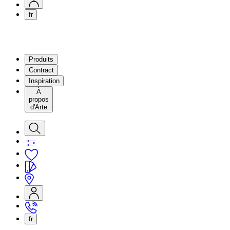
fr
Produits
Contract
Inspiration
À
propos
d'Arte
fr