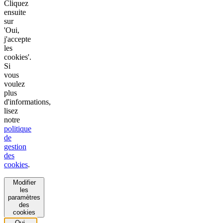
Cliquez
ensuite
sur
'Oui,
j'accepte
les
cookies'.
Si
vous
voulez
plus
d'informations,
lisez
notre
politique
de
gestion
des
cookies
.
Modifier
les
paramètres
des
cookies
Oui,