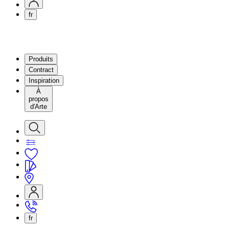
fr
Produits
Contract
Inspiration
À
propos
d'Arte
fr