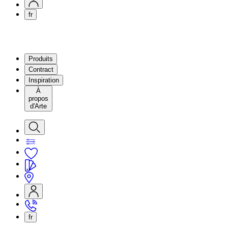
fr
Produits
Contract
Inspiration
À
propos
d'Arte
fr