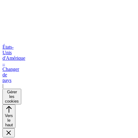
États-
Unis
d'Amérique
–
Changer
de
pays
|
Gérer
les
cookies
Vers
le
haut