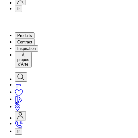
fr
Produits
Contract
Inspiration
À
propos
d'Arte
fr