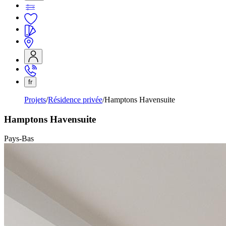
fr
Projets
Résidence privée
Hamptons Havensuite
Hamptons Havensuite
Pays-Bas